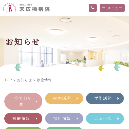
メニュー
当院について
外来・入院案内
ご挨拶
お知らせ
病院概要
診療科・部門
交通アクセス
精神科外来
フロア案内
内科外来
お知らせ
関連施設
入院のご案内
医師
院内の活動・取り組み
看護部
採用情報
当院の医療について詳しく知りたい方へ
デイケアセンター「ねむの木」
作業療法
プライバシーポリシー
TOP
お知らせ
診療情報
>
>
全ての記
院内活動
学術活動
事
診療情報
採用情報
ニュース