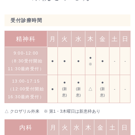
受付診療時間
精神科
月
火
水
木
金
土
日
9:00-12:00
●
（8:30受付開始
●
●
●
●
-
-
※
11:30最終受付）
13:00-17:15
●
●
●
（12:00受付開始
●
△
-
-
(新
(新
(新
患)
患)
患)
16:30最終受付）
△ クロザリル外来 ※ 第1・3木曜日は新患枠あり
内科
月
火
水
木
金
土
日