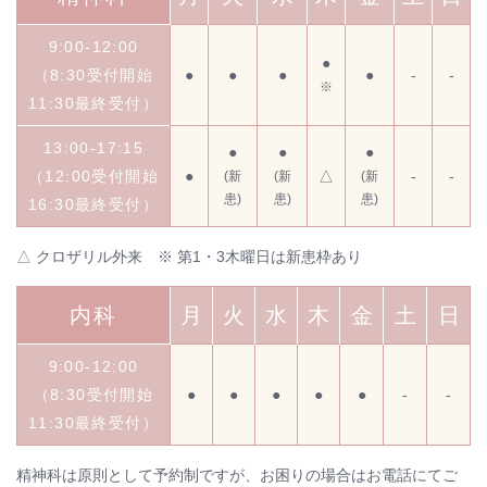
9:00-12:00
●
（8:30受付開始
●
●
●
●
-
-
※
11:30最終受付）
13:00-17:15
●
●
●
（12:00受付開始
●
△
-
-
(新
(新
(新
患)
患)
患)
16:30最終受付）
△ クロザリル外来 ※ 第1・3木曜日は新患枠あり
内科
月
火
水
木
金
土
日
9:00-12:00
（8:30受付開始
●
●
●
●
●
-
-
11:30最終受付）
精神科は原則として予約制ですが、お困りの場合はお電話にてご