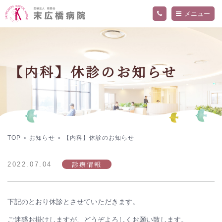
メニュー
当院について
外来・入院案内
ご挨拶
【内科】休診のお知らせ
病院概要
診療科・部門
交通アクセス
精神科外来
フロア案内
内科外来
お知らせ
関連施設
入院のご案内
医師
院内の活動・取り組み
看護部
採用情報
当院の医療について詳しく知りたい方へ
デイケアセンター「ねむの木」
作業療法
プライバシーポリシー
TOP
お知らせ
【内科】休診のお知らせ
>
>
診療情報
2022.07.04
下記のとおり休診とさせていただきます。
ご迷惑お掛けしますが、どうぞよろしくお願い致します。