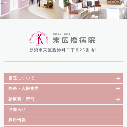
新潟市東区臨港町二丁目25番地1
当院について
外来・入院案内
診療科・部門
お知らせ
採用情報