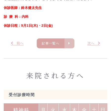
休診医師：鈴木健太先生
診 療 科：内科
休診日程：9月1日(木)・2日(金)
記事一覧へ
前
へ
次
へ
来院される方へ
受付診療時間
精神科
月
火
水
木
金
土
日