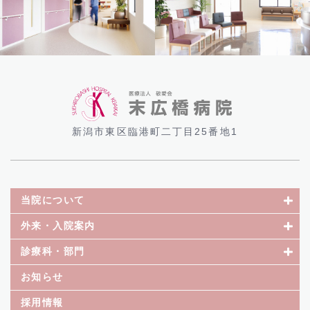
新潟市東区臨港町二丁目25番地1
当院について
外来・入院案内
診療科・部門
お知らせ
採用情報