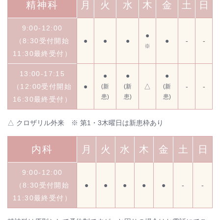
精神科
月
火
水
木
金
土
日
9:00-12:00
●
（8:30受付開始
●
●
●
●
-
-
※
11:30最終受付）
13:00-17:15
●
●
●
（12:00受付開始
●
△
-
-
(新
(新
(新
患)
患)
患)
16:30最終受付）
△ クロザリル外来 ※ 第1・3木曜日は新患枠あり
内科
月
火
水
木
金
土
日
9:00-12:00
（8:30受付開始
●
●
●
●
●
-
-
11:30最終受付）