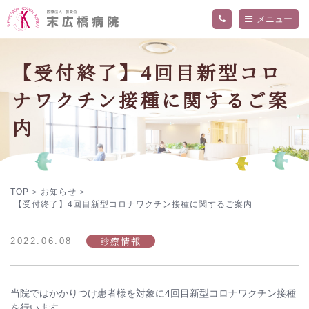
メニュー
当院について
【受付終了】4回目新型コロ
外来・入院案内
ご挨拶
ナワクチン接種に関するご案
病院概要
診療科・部門
交通アクセス
精神科外来
内
フロア案内
内科外来
お知らせ
関連施設
入院のご案内
医師
院内の活動・取り組み
看護部
採用情報
当院の医療について詳しく知りたい方へ
デイケアセンター「ねむの木」
作業療法
プライバシーポリシー
TOP
お知らせ
>
>
【受付終了】4回目新型コロナワクチン接種に関するご案内
診療情報
2022.06.08
当院ではかかりつけ患者様を対象に4回目新型コロナワクチン接種
を行います。