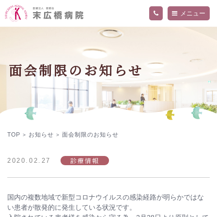
メニュー
当院について
外来・入院案内
ご挨拶
面会制限のお知らせ
病院概要
診療科・部門
交通アクセス
精神科外来
フロア案内
内科外来
お知らせ
関連施設
入院のご案内
医師
院内の活動・取り組み
看護部
採用情報
当院の医療について詳しく知りたい方へ
デイケアセンター「ねむの木」
作業療法
プライバシーポリシー
TOP
お知らせ
面会制限のお知らせ
>
>
診療情報
2020.02.27
国内の複数地域で新型コロナウイルスの感染経路が明らかではな
い患者が散発的に発生している状況です。