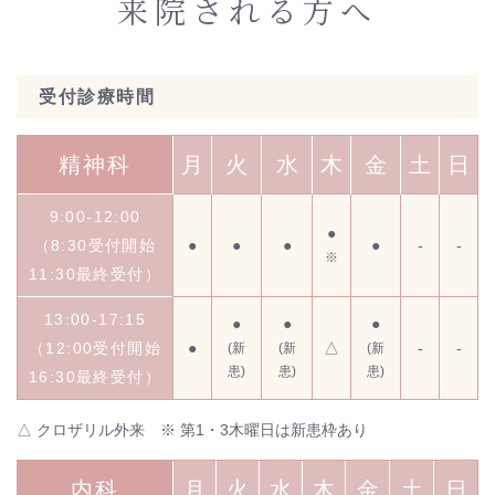
来院される方へ
受付診療時間
精神科
月
火
水
木
金
土
日
9:00-12:00
●
（8:30受付開始
●
●
●
●
-
-
※
11:30最終受付）
13:00-17:15
●
●
●
（12:00受付開始
●
△
-
-
(新
(新
(新
患)
患)
患)
16:30最終受付）
△ クロザリル外来 ※ 第1・3木曜日は新患枠あり
内科
月
火
水
木
金
土
日