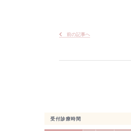
前
の記事
へ
受付診療時間