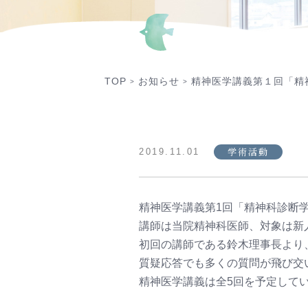
TOP
お知らせ
精神医学講義第１回「精
>
>
学術活動
2019.11.01
精神医学講義第1回「精神科診断
講師は当院精神科医師、対象は新
初回の講師である鈴木理事長より
質疑応答でも多くの質問が飛び交
精神医学講義は全5回を予定して