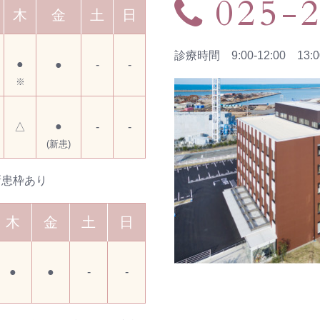
025-
木
金
土
日
診療時間 9:00-12:00 13:00
●
●
-
-
※
●
△
-
-
(新患)
新患枠あり
木
金
土
日
●
●
-
-