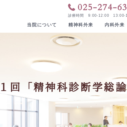
025-274-6
診療時間 9:00-12:00 13:00-1
当院について
精神科外来
内科外来
病院概要
看護部
交
デ
関連施設
院
方へ
１回「精神科診断学総