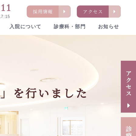
311
採用情報
アクセス
7:15
入院について
診療科・部門
お知らせ
通アクセス
イケアセンター「ねむの木」
内の活動・取り組み
論」を行いました