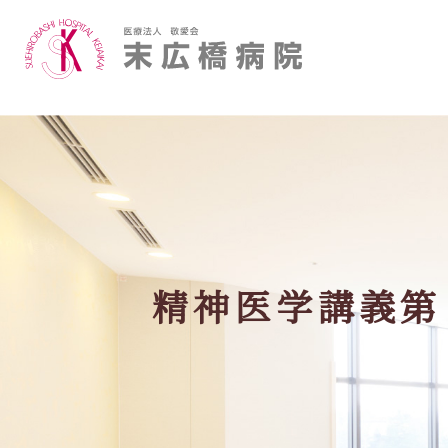
ご挨拶
医師
フロア案内
作業療法
当院の医療について詳しく知りたい
精神医学講義第