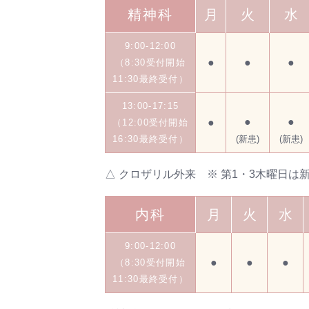
精神科
月
火
水
9:00-12:00
●
●
●
（8:30受付開始
11:30最終受付）
13:00-17:15
●
●
●
（12:00受付開始
16:30最終受付）
(新患)
(新患)
△ クロザリル外来 ※ 第1・3木曜日は
内科
月
火
水
9:00-12:00
●
●
●
（8:30受付開始
11:30最終受付）