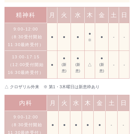
精神科
月
火
水
木
金
土
日
9:00-12:00
●
（8:30受付開始
●
●
●
●
-
-
※
11:30最終受付）
13:00-17:15
●
●
●
（12:00受付開始
●
△
-
-
(新
(新
(新
患)
患)
患)
16:30最終受付）
△ クロザリル外来 ※ 第1・3木曜日は新患枠あり
内科
月
火
水
木
金
土
日
9:00-12:00
（8:30受付開始
●
●
●
●
●
-
-
11:30最終受付）