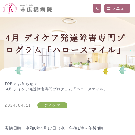
メニュー
当院について
外来・入院案内
4月 デイケア発達障害専門プ
ご挨拶
病院概要
診療科・部門
ログラム「ハロースマイル」
交通アクセス
精神科外来
フロア案内
内科外来
お知らせ
関連施設
入院のご案内
医師
院内の活動・取り組み
看護部
採用情報
当院の医療について詳しく知りたい方へ
デイケアセンター「ねむの木」
作業療法
プライバシーポリシー
TOP
お知らせ
>
>
4月 デイケア発達障害専門プログラム「ハロースマイル」
デイケア
2024.04.11
実施日時 令和6年4月17日（水）午後1時～午後4時