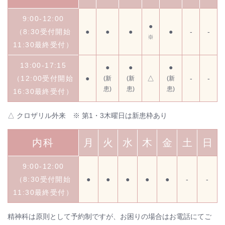
9:00-12:00
●
（8:30受付開始
●
●
●
●
-
-
※
11:30最終受付）
13:00-17:15
●
●
●
（12:00受付開始
●
△
-
-
(新
(新
(新
患)
患)
患)
16:30最終受付）
△ クロザリル外来 ※ 第1・3木曜日は新患枠あり
内科
月
火
水
木
金
土
日
9:00-12:00
（8:30受付開始
●
●
●
●
●
-
-
11:30最終受付）
精神科は原則として予約制ですが、お困りの場合はお電話にてご