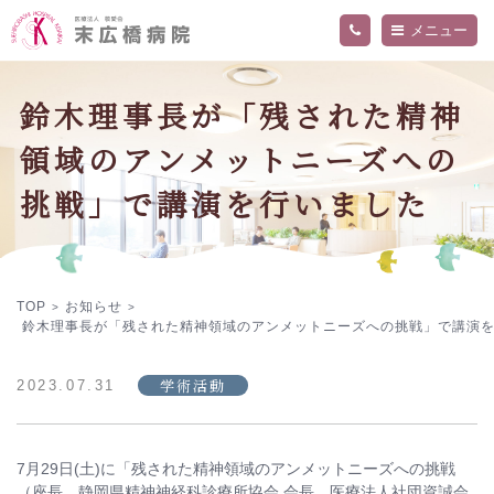
メニュー
当院について
鈴木理事長が「残された精神
外来・入院案内
ご挨拶
領域のアンメットニーズへの
病院概要
診療科・部門
交通アクセス
精神科外来
挑戦」で講演を行いました
フロア案内
内科外来
お知らせ
関連施設
入院のご案内
医師
院内の活動・取り組み
看護部
採用情報
当院の医療について詳しく知りたい方へ
デイケアセンター「ねむの木」
作業療法
プライバシーポリシー
TOP
お知らせ
>
>
鈴木理事長が「残された精神領域のアンメットニーズへの挑戦」で講演
学術活動
2023.07.31
7月29日(土)に「残された精神領域のアンメットニーズへの挑戦
（座長 静岡県精神神経科診療所協会 会長 医療法人社団資誠会