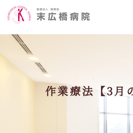
ご挨拶
医師
フロア案内
作業療法
当院の医療について詳しく知りたい
作業療法【3月