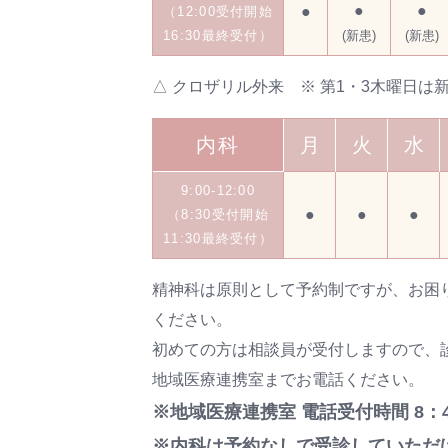
●
●
●
（12:00受付開始
16:30最終受付）
(新患)
(新患)
△ クロザリル外来 ※ 第1・3木曜日は
内科
月
火
水
9:00-12:00
●
●
●
（8:30受付開始
11:30最終受付）
精神科は原則として予約制ですが、お困
ください。
初めての方は相談員が受付しますので、
地域医療連携室までお電話ください。
※地域医療連携室 電話受付時間 8：4
※内科は予約なしで受診していただ