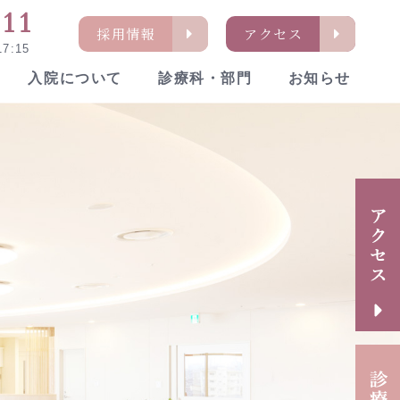
311
採用情報
アクセス
7:15
入院について
診療科・部門
お知らせ
通アクセス
イケアセンター「ねむの木」
内の活動・取り組み