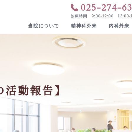
025-274-6
診療時間 9:00-12:00 13:00-1
当院について
精神科外来
内科外来
病院概要
看護部
交
デ
関連施設
院
方へ
の活動報告】