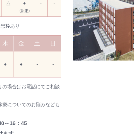
●
△
-
-
(新患)
新患枠あり
木
金
土
日
●
●
-
-
りの場合はお電話にてご相談
診療についてのお悩みなども
0～16：45
けます。