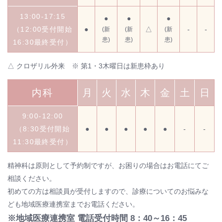
13:00-17:15
●
●
●
（12:00受付開始
●
△
-
-
(新
(新
(新
患)
患)
患)
16:30最終受付）
△ クロザリル外来 ※ 第1・3木曜日は新患枠あり
内科
月
火
水
木
金
土
日
9:00-12:00
（8:30受付開始
●
●
●
●
●
-
-
11:30最終受付）
精神科は原則として予約制ですが、お困りの場合はお電話にてご
相談ください。
初めての方は相談員が受付しますので、診療についてのお悩みな
ども地域医療連携室までお電話ください。
※地域医療連携室 電話受付時間 8：40～16：45