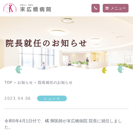
メニュー
当院について
外来・入院案内
ご挨拶
院長就任のお知らせ
病院概要
診療科・部門
交通アクセス
精神科外来
フロア案内
内科外来
お知らせ
関連施設
入院のご案内
医師
院内の活動・取り組み
看護部
採用情報
当院の医療について詳しく知りたい方へ
デイケアセンター「ねむの木」
作業療法
プライバシーポリシー
TOP
お知らせ
院長就任のお知らせ
>
>
ニュース
2023.04.06
令和5年4月1日付で、橘 輝医師が末広橋病院 院長に就任しまし
た。