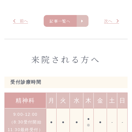
記事一覧へ
前
へ
次
へ
来院される方へ
受付診療時間
精神科
月
火
水
木
金
土
日
9:00-12:00
●
（8:30受付開始
●
●
●
●
-
-
※
11:30最終受付）