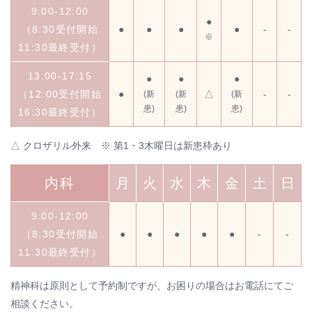
9:00-12:00
●
（8:30受付開始
●
●
●
●
-
-
※
11:30最終受付）
13:00-17:15
●
●
●
（12:00受付開始
●
△
-
-
(新
(新
(新
患)
患)
患)
16:30最終受付）
△ クロザリル外来 ※ 第1・3木曜日は新患枠あり
内科
月
火
水
木
金
土
日
9:00-12:00
（8:30受付開始
●
●
●
●
●
-
-
11:30最終受付）
精神科は原則として予約制ですが、お困りの場合はお電話にてご
相談ください。