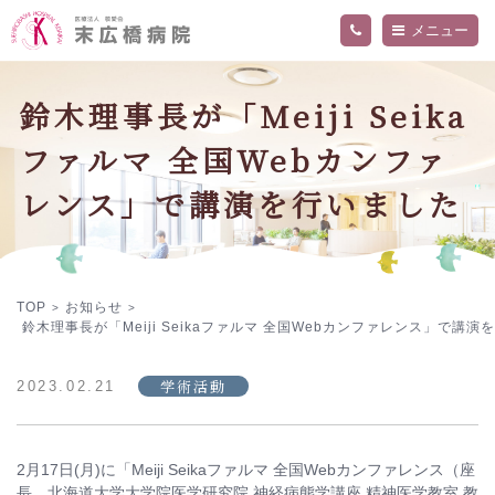
メニュー
当院について
鈴木理事長が「Meiji Seika
外来・入院案内
ご挨拶
ファルマ 全国Webカンファ
病院概要
診療科・部門
交通アクセス
精神科外来
レンス」で講演を行いました
フロア案内
内科外来
お知らせ
関連施設
入院のご案内
医師
院内の活動・取り組み
看護部
採用情報
当院の医療について詳しく知りたい方へ
デイケアセンター「ねむの木」
作業療法
プライバシーポリシー
TOP
お知らせ
>
>
鈴木理事長が「Meiji Seikaファルマ 全国Webカンファレンス」で講演
学術活動
2023.02.21
2月17日(月)に「Meiji Seikaファルマ 全国Webカンファレンス（座
長 北海道大学大学院医学研究院 神経病態学講座 精神医学教室 教