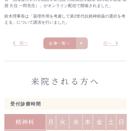
授 久住 一郎先生）」がオンライン配信で開催されました。
鈴木理事長は「薬理作用を考慮して第2世代抗精神病薬の選択を考
える」について講演を行いました。
記事一覧へ
前
へ
次
へ
来院される方へ
受付診療時間
精神科
月
火
水
木
金
土
日