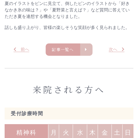
夏のイラストをピンに見立て、倒したピンのイラストから「好き
なかき氷の味は？」や「夏野菜と言えば？」など質問に答えてい
ただき夏を連想する機会となりました。
話しも盛り上がり、皆様の楽しそうな笑顔が多く見られました。
記事一覧へ
前
へ
次
へ
来院される方へ
受付診療時間
精神科
月
火
水
木
金
土
日