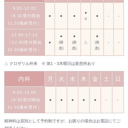
9:00-12:00
●
（8:30受付開始
●
●
●
●
-
-
※
11:30最終受付）
13:00-17:15
●
●
●
（12:00受付開始
●
△
-
-
(新
(新
(新
患)
患)
患)
16:30最終受付）
△ クロザリル外来 ※ 第1・3木曜日は新患枠あり
内科
月
火
水
木
金
土
日
9:00-12:00
（8:30受付開始
●
●
●
●
●
-
-
11:30最終受付）
精神科は原則として予約制ですが、お困りの場合はお電話にてご