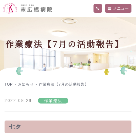
メニュー
当院について
外来・入院案内
ご挨拶
作業療法【7月の活動報告】
病院概要
診療科・部門
交通アクセス
精神科外来
フロア案内
内科外来
お知らせ
関連施設
入院のご案内
医師
院内の活動・取り組み
看護部
採用情報
当院の医療について詳しく知りたい方へ
デイケアセンター「ねむの木」
作業療法
プライバシーポリシー
TOP
お知らせ
作業療法【7月の活動報告】
>
>
作業療法
2022.08.29
七夕