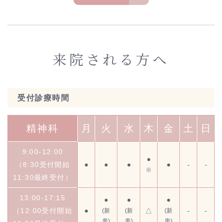
来院される方へ
受付診療時間
精神科
月
火
水
木
金
土
日
9:00-12:00
●
（8:30受付開始
●
●
●
●
-
-
※
11:30最終受付）
13:00-17:15
●
●
●
（12:00受付開始
●
△
-
-
(新
(新
(新
患)
患)
患)