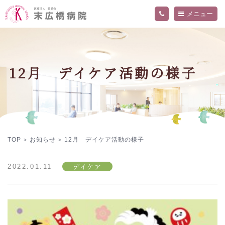
メニュー
当院について
外来・入院案内
ご挨拶
12月 デイケア活動の様子
病院概要
診療科・部門
交通アクセス
精神科外来
フロア案内
内科外来
お知らせ
関連施設
入院のご案内
医師
院内の活動・取り組み
看護部
採用情報
当院の医療について詳しく知りたい方へ
デイケアセンター「ねむの木」
作業療法
プライバシーポリシー
TOP
お知らせ
12月 デイケア活動の様子
>
>
デイケア
2022.01.11