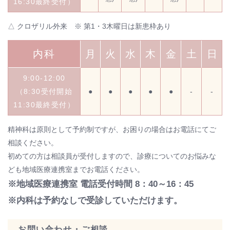
16:30最終受付）
△ クロザリル外来 ※ 第1・3木曜日は新患枠あり
内科
月
火
水
木
金
土
日
9:00-12:00
（8:30受付開始
●
●
●
●
●
-
-
11:30最終受付）
精神科は原則として予約制ですが、お困りの場合はお電話にてご
相談ください。
初めての方は相談員が受付しますので、診療についてのお悩みな
ども地域医療連携室までお電話ください。
※地域医療連携室 電話受付時間 8：40～16：45
※内科は予約なしで受診していただけます。
お問い合わせ・ご相談