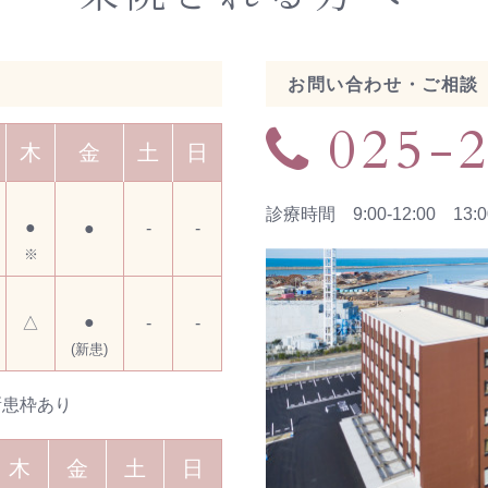
お問い合わせ・ご相談
025-
木
金
土
日
診療時間 9:00-12:00 13:00
●
●
-
-
※
●
△
-
-
(新患)
新患枠あり
木
金
土
日