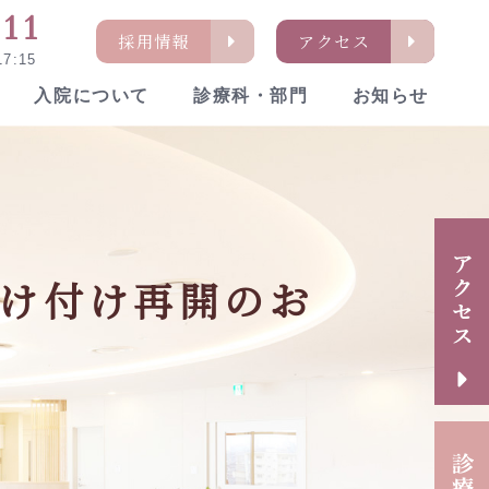
311
採用情報
アクセス
7:15
入院について
診療科・部門
お知らせ
通アクセス
イケアセンター「ねむの木」
内の活動・取り組み
け付け再開のお