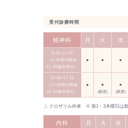
受付診療時間
精神科
月
火
水
9:00-12:00
●
●
●
（8:30受付開始
11:30最終受付）
13:00-17:15
●
●
●
（12:00受付開始
16:30最終受付）
(新患)
(新患)
△ クロザリル外来 ※ 第1・3木曜日は
内科
月
火
水