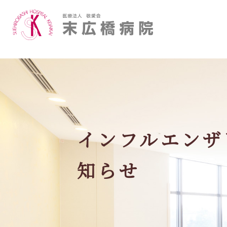
ご挨拶
医師
フロア案内
作業療法
インフルエンザ
当院の医療について詳しく知りたい
知らせ