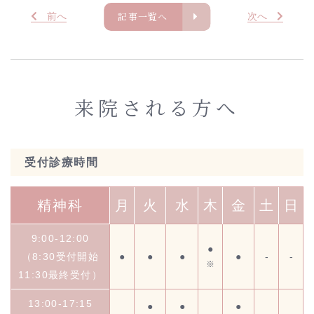
記事一覧へ
前
へ
次
へ
来院される方へ
受付診療時間
精神科
月
火
水
木
金
土
日
9:00-12:00
●
（8:30受付開始
●
●
●
●
-
-
※
11:30最終受付）
13:00-17:15
●
●
●