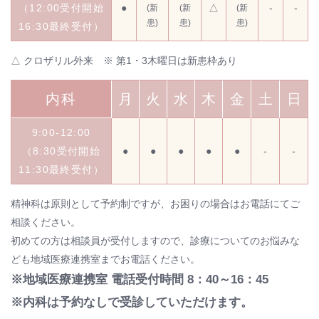
（12:00受付開始
●
△
-
-
(新
(新
(新
患)
患)
患)
16:30最終受付）
△ クロザリル外来 ※ 第1・3木曜日は新患枠あり
内科
月
火
水
木
金
土
日
9:00-12:00
（8:30受付開始
●
●
●
●
●
-
-
11:30最終受付）
精神科は原則として予約制ですが、お困りの場合はお電話にてご
相談ください。
初めての方は相談員が受付しますので、診療についてのお悩みな
ども地域医療連携室までお電話ください。
※地域医療連携室 電話受付時間 8：40～16：45
※内科は予約なしで受診していただけます。