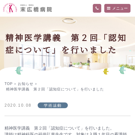
メニュー
当院について
外来・入院案内
精神医学講義 第２回「認知
ご挨拶
病院概要
診療科・部門
症について」を行いました
交通アクセス
精神科外来
フロア案内
内科外来
お知らせ
関連施設
入院のご案内
医師
院内の活動・取り組み
看護部
採用情報
当院の医療について詳しく知りたい方へ
デイケアセンター「ねむの木」
作業療法
プライバシーポリシー
TOP
お知らせ
>
>
精神医学講義 第２回「認知症について」を行いました
学術活動
2020.10.08
精神医学講義 第２回「認知症について」を行いました。
講師は精神科医の福井弘恵先生です。対象は入職１年目の看護師